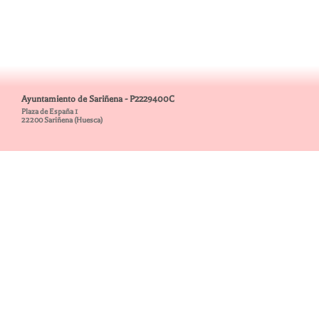
Ayuntamiento de Sariñena - P2229400C
Plaza de España 1
22200 Sariñena (Huesca)